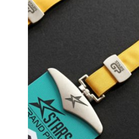
Credentials
/
STARS
GRAND
PRIX
/
2025