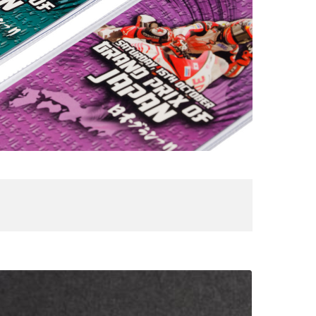
cLaren
arcelona
1