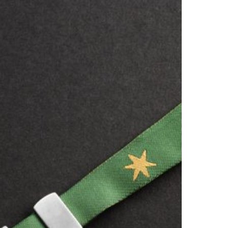
P
e
spaña
redential
HELSEA
979
025