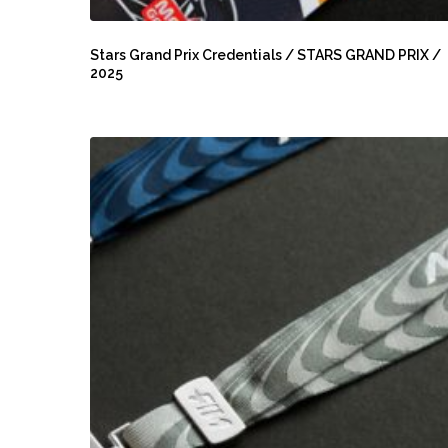
Stars
Grand
Stars Grand Prix Credentials / STARS GRAND PRIX /
2025
Prix
Credentials
/
MotoGP
STARS
Full
GRAND
Season
PRIX
Credentials
/
/
2025
DORNA
/
2025