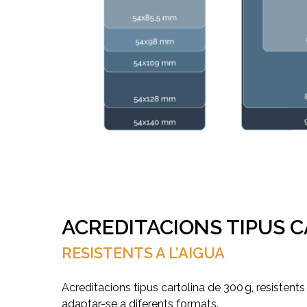
Hit enter to search or ESC to close
ACREDITACIONS TIPUS 
RESISTENTS A L’AIGUA
Acreditacions tipus cartolina de 300 g, resistents
adaptar-se a diferents formats.