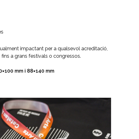
es
isualment impactant per a qualsevol acreditació,
fins a grans festivals o congressos.
 70×100 mm i 88×140 mm