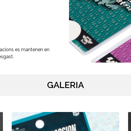
itacions es mantenen en
esgast.
GALERIA
Rally
M
de
B
Portugal
F