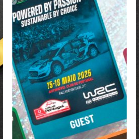
Credentials
G
/
d
ACP
E
/
C
2025
/
C
1
/
2