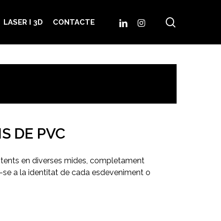
search
LINKEDIN
INSTAGRAM
LASER I 3D
CONTACTE
S DE PVC
istents en diverses mides, completament
-se a la identitat de cada esdeveniment o