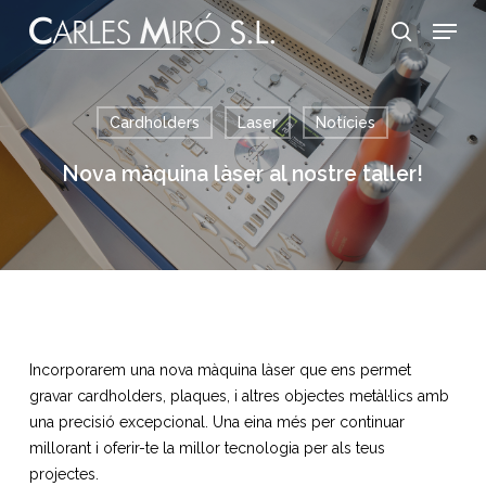
Skip
Menu
to
search
main
content
Cardholders
Laser
Notícies
Nova màquina làser al nostre taller!
Incorporarem una nova màquina làser que ens permet
gravar cardholders, plaques, i altres objectes metàl·lics amb
una precisió excepcional. Una eina més per continuar
millorant i oferir-te la millor tecnologia per als teus
projectes.