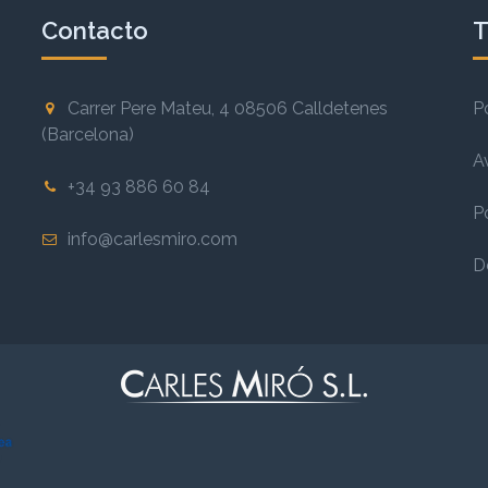
Contacto
T
Carrer Pere Mateu, 4 08506 Calldetenes
P
(Barcelona)
A
+34 93 886 60 84
P
info@carlesmiro.com
D