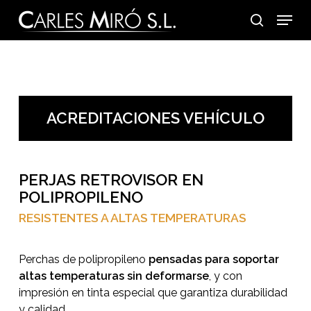
Skip
Menu
to
search
main
content
ACREDITACIONES VEHÍCULO
PERJAS RETROVISOR EN
POLIPROPILENO
RESISTENTES A ALTAS TEMPERATURAS
Perchas de polipropileno
pensadas para soportar
altas temperaturas sin deformarse
, y con
impresión en tinta especial que garantiza durabilidad
y calidad.