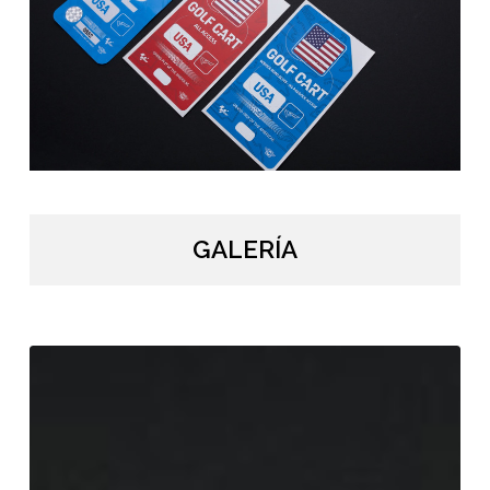
GALERÍA
MotoGP
Vehicle
Hangers
/
DORNA
/