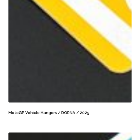
MotoGP
Vehicle
MotoGP Vehicle Hangers / DORNA / 2025
Hangers
/
DORNA
MotoGP