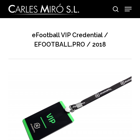
Skip
Menu
to
search
main
content
eFootball VIP Credential /
EFOOTBALL.PRO / 2018