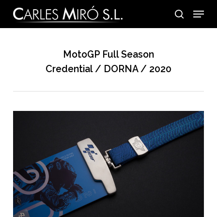
Skip
Menu
to
search
main
content
MotoGP Full Season
Credential / DORNA / 2020