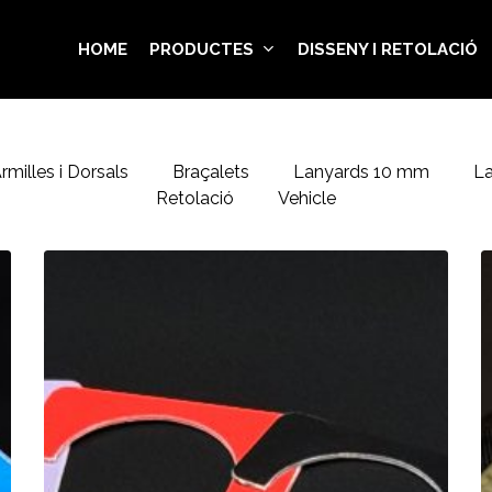
HOME
PRODUCTES
DISSENY I RETOLACIÓ
rmilles i Dorsals
Braçalets
Lanyards 10 mm
L
Retolació
Vehicle
MotoGP
M
Vehicle
V
Hangers
/
/
M
DORNA
/
/
2
2025