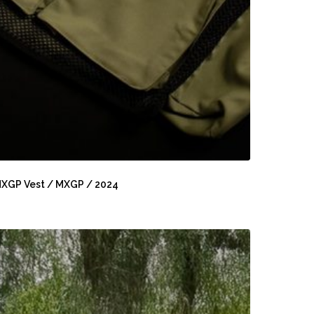
XGP
est
XGP Vest / MXGP / 2024
XGP
irbau
024
an
rap
IRBAU