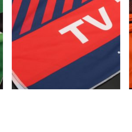
BCN
M