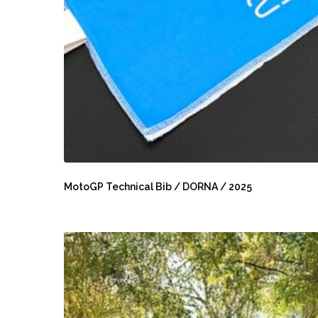
MotoGP
Technical
MotoGP Technical Bib / DORNA / 2025
Bib
/
DORNA
Car
/
Wrap
2025
/
MANEL
ARROYO