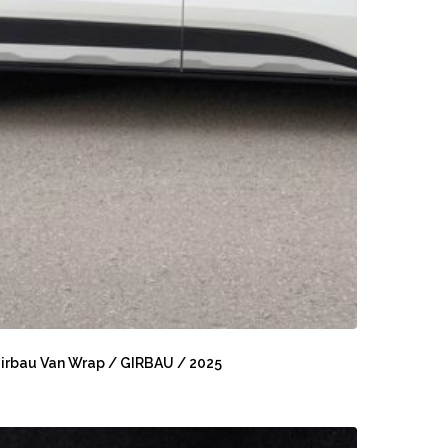
irbau
an
irbau Van Wrap / GIRBAU / 2025
rap
IRBAU
otoGP