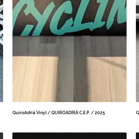
QuiroAdrià
G
Vinyl
V
QuiroAdrià Vinyl / QUIROADRIÀ C.E.P. / 2025
G
/
W
QUIROADRIÀ
/
C.E.P.
G
BCN
M