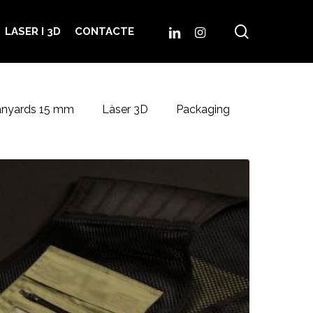
search
LINKEDIN
INSTAGRAM
LASER I 3D
CONTACTE
anyards 15 mm
Làser 3D
Packaging
XGP
est
XGP
024