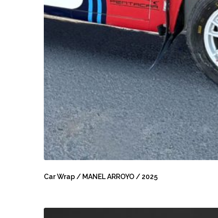
Car
Wrap
Car Wrap / MANEL ARROYO / 2025
/
MANEL
ARROYO
24h